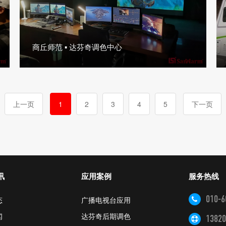
商丘师范 ▪ 达芬奇调色中心
上一页
1
2
3
4
5
下一页
讯
应用案例
服务热线
010-6
态
广播电视台应用
闻
达芬奇后期调色
13820