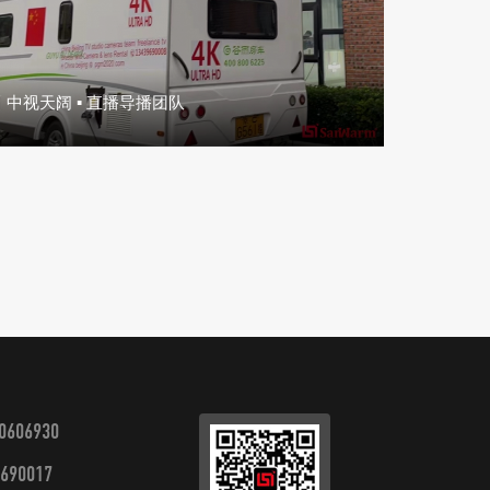
中视天阔 ▪ 直播导播团队
0606930
690017