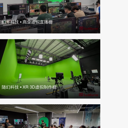
幻斧科技 ▪ 商业虚拟直播棚
随幻科技 ▪ XR 3D虚拟制作棚