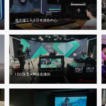
燕京理工 ▪ 达芬奇调色中心
I DO珠宝 ▪ 网络直播间