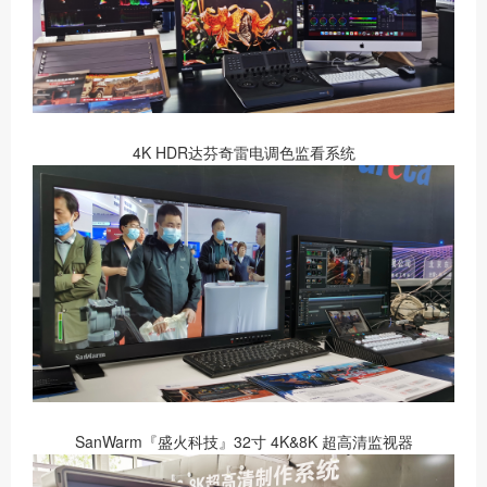
4K HDR达芬奇雷电调色监看系统
SanWarm『盛火科技』32寸 4K&8K 超高清监视器